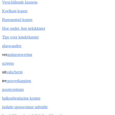
Verschillende kussens
Koelkast kopen
Bureaustoel kopen
Hoe ouder, hoe gelukkiger
Tips voor kinderkamer
glaswanden
ver
andazonwering
screens
uit
valscherm
ter
rasoverkapping
poortcentrum
balkonbeglazing kosten
isolatie spouwmuur subsidie