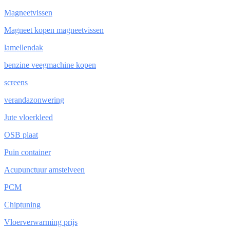
Magneetvissen
Magneet kopen magneetvissen
lamellendak
benzine veegmachine kopen
screens
verandazonwering
Jute vloerkleed
OSB plaat
Puin container
Acupunctuur amstelveen
PCM
Chiptuning
Vloerverwarming prijs