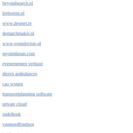
beyondsearch.nl
leeborent.nl
www.desmet.tv
dematchmaker.nl
www,vostuinvisie.nl
mysimilasan.com
evenementen verhuur
dieren ambulances
cao wonen
transportplanning software
private cloud
zadelkruk
vastgoedfondsen