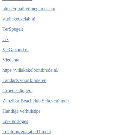
https://qualitytimegames.eu/
studiekeuzelab.nl
TerSpegelt
Tix
VetGezond.nl
Viedenta
https://villakakelbontbreda.nl/
Tandarts voor kinderen
Groene slingers
Zanzibar Beachclub Scheveningen
Handige verhuistips
luxe horloges
Telefoonreparatie Utrecht