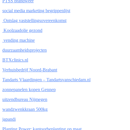
PTSS brandweer
social media marketing begrippenlijst
Ontslag vaststellingsovereenkomst
Koolzaadolie gezond
vending machine
duurzaamheidsprojecten
BTXclinics.nl
Verhuisbedrijf Noord-Brabant
Tandarts Vlaardingen – Tandartsvanschiedam.nl
zonnepanelen kopen Gennep
uitzendbureau Nijmegen
wandzwenkkraan 500kg
japandi
Planting Power: kantoorbeplanting op maat