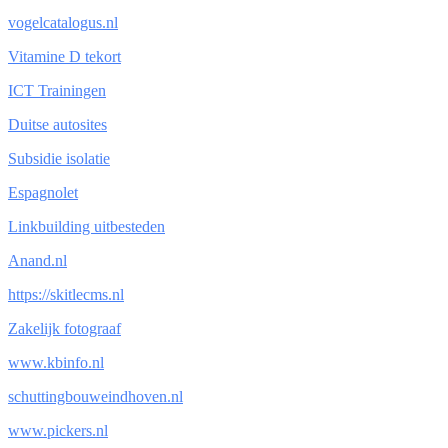
vogelcatalogus.nl
Vitamine D tekort
ICT Trainingen
Duitse autosites
Subsidie isolatie
Espagnolet
Linkbuilding uitbesteden
Anand.nl
https://skitlecms.nl
Zakelijk fotograaf
www.kbinfo.nl
schuttingbouweindhoven.nl
www.pickers.nl