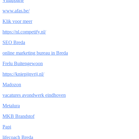
Villapparte
www.afas.be/
Klik voor meer
https://nl.competify.nl/
SEO Breda
online marketing bureau in Breda
Frelu Buitengewoon
https://kniepijnvrij.nl/
Madozon
vacatures avondwerk eindhoven
Metalura
MKB Brandstof
Papi
lifecoach Breda