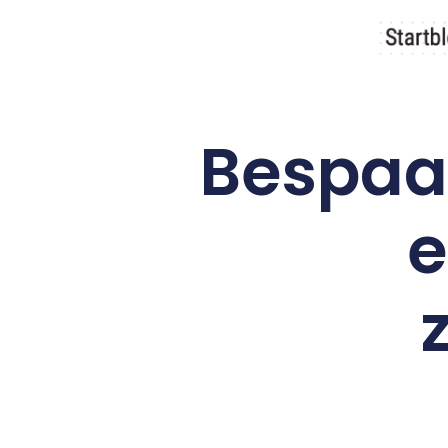
Bespaar
e