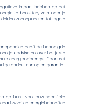
 negatieve impact hebben op het
ergie te benutten, verminder je
en leiden zonnepanelen tot lagere
 zonnepanelen heeft de benodigde
nnen jou adviseren over het juiste
male energieopbrengst. Door met
 nodige ondersteuning en garantie.
men op basis van jouw specifieke
, schaduwval en energiebehoeften