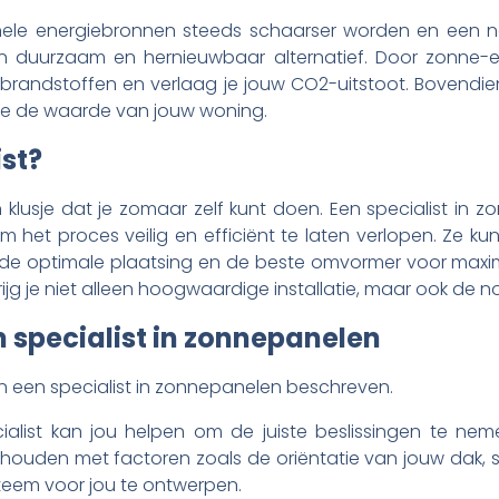
onele energiebronnen steeds schaarser worden en een
n duurzaam en hernieuwbaar alternatief. Door zonne-en
e brandstoffen en verlaag je jouw CO2-uitstoot. Bovendi
ze de waarde van jouw woning.
ist?
 klusje dat je zomaar zelf kunt doen. Een specialist in
 om het proces veilig en efficiënt te laten verlopen. Ze ku
 de optimale plaatsing en de beste omvormer voor maxi
rijg je niet alleen hoogwaardige installatie, maar ook de
 specialist in zonnepanelen
n een specialist in zonnepanelen beschreven.
ialist kan jou helpen om de juiste beslissingen te ne
ng houden met factoren zoals de oriëntatie van jouw dak
teem voor jou te ontwerpen.