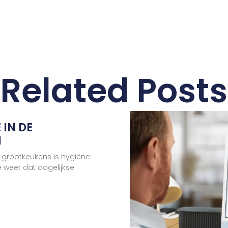
Related Posts
 IN DE
N
 grootkeukens is hygiëne
e weet dat dagelijkse