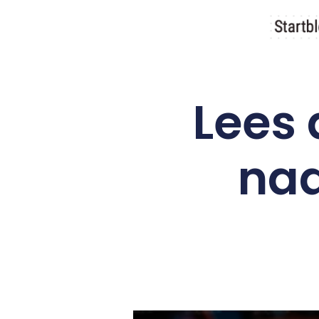
Lees 
naa