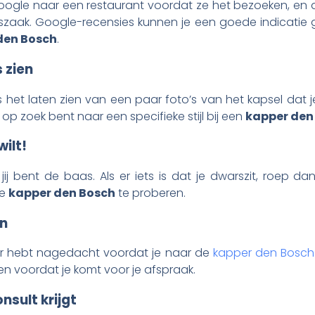
le naar een restaurant voordat ze het bezoeken, en dit 
szaak. Google-recensies kunnen je een goede indicatie
den Bosch
.
s zien
s het laten zien van een paar foto’s van het kapsel dat je 
op zoek bent naar een specifieke stijl bij een
kapper den
wilt!
ij bent de baas. Als er iets is dat je dwarszit, roep da
we
kapper den Bosch
te proberen.
en
over hebt nagedacht voordat je naar de
kapper den Bosch
en voordat je komt voor je afspraak.
nsult krijgt