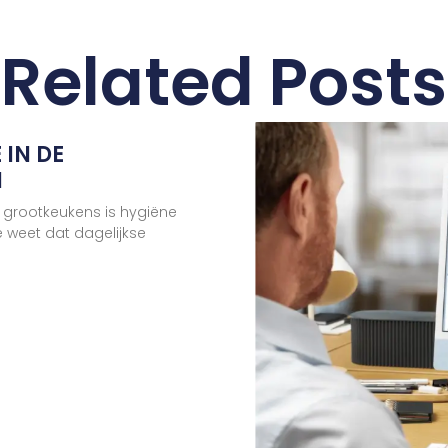
Related Posts
 IN DE
N
 grootkeukens is hygiëne
e weet dat dagelijkse