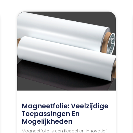
Magneetfolie: Veelzijdige
Toepassingen En
Mogelijkheden
Magneetfolie is een flexibel en innovatief