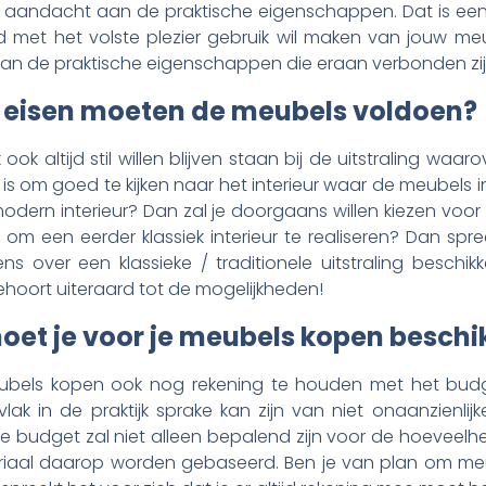
n aandacht aan de praktische eigenschappen. Dat is ee
tijd met het volste plezier gebruik wil maken van jouw m
an de praktische eigenschappen die eraan verbonden zi
e eisen moeten de meubels voldoen?
 ook altijd stil willen blijven staan bij de uitstraling waa
 is om goed te kijken naar het interieur waar de meubels 
odern interieur? Dan zal je doorgaans willen kiezen voo
n om een eerder klassiek interieur te realiseren? Dan spre
s over een klassieke / traditionele uitstraling beschik
hoort uiteraard tot de mogelijkheden!
moet je voor je meubels kopen besch
 meubels kopen ook nog rekening te houden met het bud
lak in de praktijk sprake kan zijn van niet onaanzienlijk
re budget zal niet alleen bepalend zijn voor de hoeveelh
teriaal daarop worden gebaseerd. Ben je van plan om m