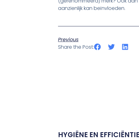
(gerenommeerd) merk? Ook dan spr
aanzienlijk kan beïnvloeden.
Previous
Share the Post:
HYGIËNE EN EFFICIËNTIE