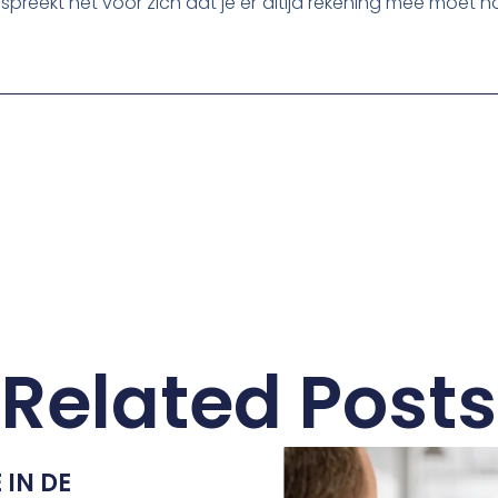
eekt het voor zich dat je er altijd rekening mee moet h
Related Posts
 IN DE