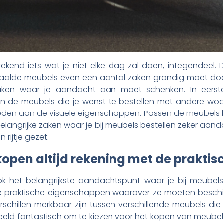
rekend iets wat je niet elke dag zal doen, integendeel. D
alde meubels even een aantal zaken grondig moet doorden
ken waar je aandacht aan moet schenken. In eerste i
jn de meubels die je wenst te bestellen met andere wo
en aan de visuele eigenschappen. Passen de meubels bij
le belangrijke zaken waar je bij meubels bestellen zeker aa
rijtje gezet.
 kopen altijd rekening met de prakt
ook het belangrijkste aandachtspunt waar je bij meube
praktische eigenschappen waarover ze moeten beschikke
schillen merkbaar zijn tussen verschillende meubels die 
eeld fantastisch om te kiezen voor het kopen van meubel