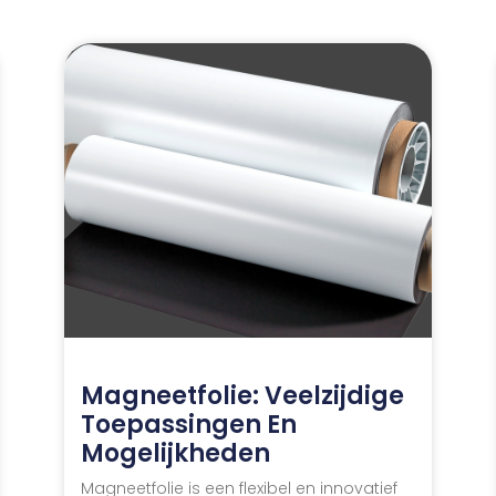
Magneetfolie: Veelzijdige
Toepassingen En
Mogelijkheden
Magneetfolie is een flexibel en innovatief